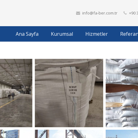
info@fa-ber.com.tr
+90 3
Ana Sayfa
Kurumsal
Hizmetler
Referan