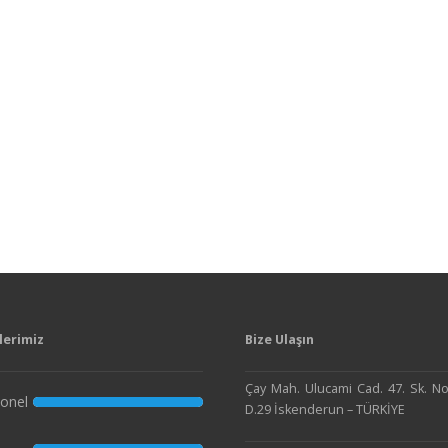
lerimiz
Bize Ulaşın
Çay Mah. Ulucami Cad. 47. Sk. No
onel
D.29 İskenderun – TÜRKİYE