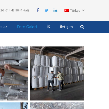
26. 614 43 90 (4 Hat)
Türkçe
slar
Foto Galeri
İK
İletişim